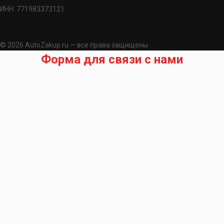
ИНН: 771983373121
© 2026 AutoZakup.ru — все права защищены
Форма для связи с нами
Запрос на подбор запчасти