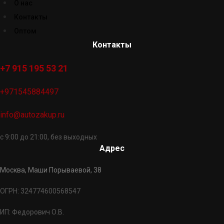
О нас
Контакты
Оптом
Контакты
+7 915 195 53 21
+971545884497
info@autozakup.ru
с 9:00 до 21:00, без выходных
Адрес
Москва, Маши Порываевой, 38
ОГРН: 324774600568547
ИП: Федорович О.В.