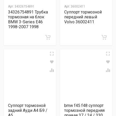
Арт:
34326754891
Арт:
36002411
34326754891 Трубка
Суппорт тормозной
тормозная на блок
передний левый
BMW 3-Series E46
Volvo 36002411
1998-2007 1998
Суппорт тормозной
bmw f45 f48 суппорт
задний Ауди А4 Б9 /
тормозной передняя
А5
правая 37 / 24 / 330