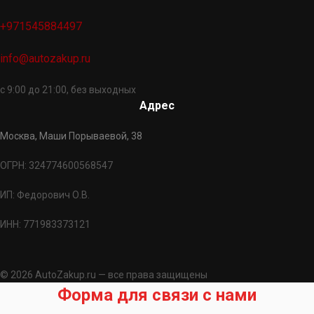
+971545884497
info@autozakup.ru
с 9:00 до 21:00, без выходных
Адрес
Москва, Маши Порываевой, 38
ОГРН: 324774600568547
ИП: Федорович О.В.
ИНН: 771983373121
© 2026 AutoZakup.ru — все права защищены
Форма для связи с нами