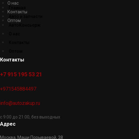
О нас
Главная
Контакты
Авто и запчасти
Оптом
АвтоКонсьерж
О нас
Контакты
Оптом
Контакты
+7 915 195 53 21
+971545884497
info@autozakup.ru
с 9:00 до 21:00, без выходных
Адрес
Москва, Маши Порываевой, 38