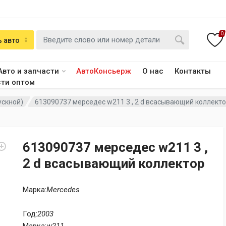
0
 авто
Авто и запчасти
АвтоКонсьерж
О нас
Контакты
сти оптом
ускной)
613090737 мерседес w211 3 , 2 d всасывающий коллект
613090737 мерседес w211 3 ,
2 d всасывающий коллектор
Марка:
Mercedes
Год:
2003