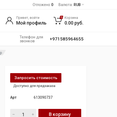
Отложено
0
Валюта:
RUB
Привет, войти
Корзина
0
Мой профиль
0.00
руб.
Телефон для
+971585964655
звонков
ор
Запросить стоимость
Доступно для предзаказа
Арт
613090737
613090737 мерседес w211 3 , 2 d всасывающий коллектор 
В корзину