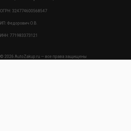
ОГРН: 324774600568547
ИП: Федорович О.В.
ИНН: 771983373121
© 2026 AutoZakup.ru — все права защищены