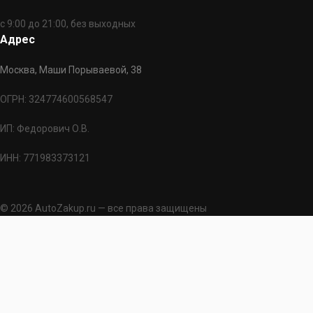
с 9:00 до 21:00, без выходных
Адрес
Москва, Маши Порываевой, 38
ОГРН: 324774600568547
ИП: Федорович О.В.
ИНН: 771983373121
© 2026 AutoZakup.ru — все права защищены