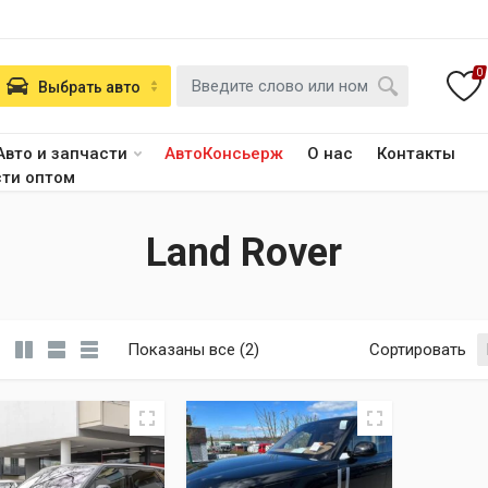
0
Выбрать авто
Авто и запчасти
АвтоКонсьерж
О нас
Контакты
сти оптом
Land Rover
Сортировка: самые недавние
Показаны все (2)
Сортировать