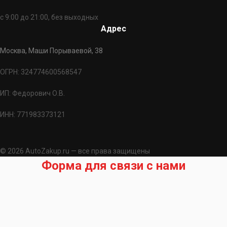
с 9:00 до 21:00, без выходных
Адрес
Москва, Маши Порываевой, 38
ОГРН: 324774600568547
ИП: Федорович О.В.
ИНН: 771983373121
© 2026 AutoZakup.ru — все права защищены
Форма для связи с нами
Запрос на подбор запчасти