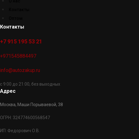
О нас
Контакты
Оптом
Контакты
+7 915 195 53 21
+971545884497
info@autozakup.ru
с 9:00 до 21:00, без выходных
Адрес
Москва, Маши Порываевой, 38
ОГРН: 324774600568547
ИП: Федорович О.В.