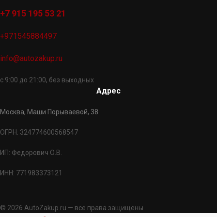
+7 915 195 53 21
+971545884497
info@autozakup.ru
с 9:00 до 21:00, без выходных
Адрес
Москва, Маши Порываевой, 38
ОГРН: 324774600568547
ИП: Федорович О.В.
ИНН: 771983373121
© 2026 AutoZakup.ru — все права защищены