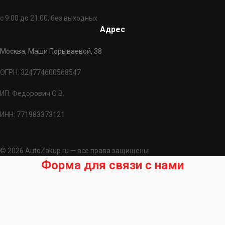
с 9:00 до 21:00, без выходных
Адрес
Москва, Маши Порываевой, 38
ОГРН: 324774600568547
ИП: Федорович О.В.
ИНН: 771983373121
© 2026 AutoZakup.ru — все права защищены
Форма для связи с нами
Запрос на подбор запчасти